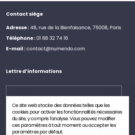
Contact siège
Adresse :
48, rue de la Bienfaisance, 75008, Paris
Téléphone :
0
1
8
8
3
2
7
4
1
6
E-mail :
c
o
n
t
a
c
t
@
n
u
m
e
n
d
o
.
c
o
m
Lettre d’informations
Ce site web stocke des données telles que les
Envoyer
cookies pour activer les fonctionnalités nécessaires
du site, y compris l'analyse. Vous pouvez modifier
Inscrivez-vous à notre newsletter. Nous vous
ces paramètres à tout moment ou accepter les
enverrons des publications et des articles de veille
paramètres par défaut.