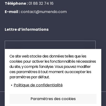
Téléphone :
0
1
8
8
3
2
7
4
1
6
E-mail :
c
o
n
t
a
c
t
@
n
u
m
e
n
d
o
.
c
o
m
Lettre d’informations
Ce site web stocke des données telles que les
Envoyer
cookies pour activer les fonctionnalités nécessaires
du site, y compris l'analyse. Vous pouvez modifier
Inscrivez-vous à notre newsletter. Nous vous
ces paramètres à tout moment ou accepter les
enverrons des publications et des articles de veille
paramètres par défaut.
technique sur le digital.
Politique de confidentialité
Paramètres des cookies
Mentions légales
Politique de confidentialité