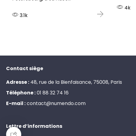
4k
3.1k
Contact siège
Adresse :
48, rue de la Bienfaisance, 75008, Paris
Téléphone :
0
1
8
8
3
2
7
4
1
6
E-mail :
c
o
n
t
a
c
t
@
n
u
m
e
n
d
o
.
c
o
m
Lettre d’informations