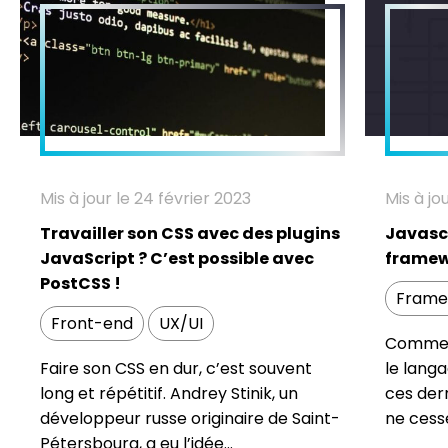
Mis à jour le 24 février 2023
Mis à jo
Travailler son CSS avec des plugins
Javascr
JavaScript ? C’est possible avec
framewo
PostCSS !
Frame
Front-end
UX/UI
Comme v
Faire son CSS en dur, c’est souvent
le langa
long et répétitif. Andrey Stinik, un
ces dern
développeur russe originaire de Saint-
ne cesse
Pétersbourg, a eu l’idée...