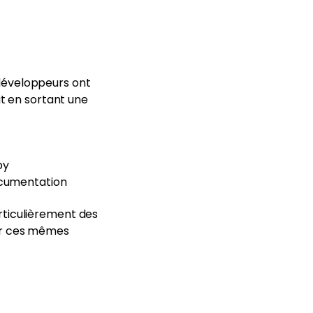
 développeurs ont
it en sortant une
py
documentation
rticulièrement des
sur ces mêmes