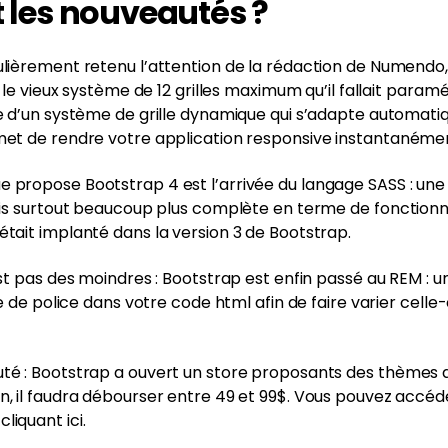
t les nouveautés ?
lièrement retenu l’attention de la rédaction de Numendo, il
ec le vieux système de 12 grilles maximum qu’il fallait par
le d’un système de grille dynamique qui s’adapte automatiq
met de rendre votre application responsive instantanéme
 propose Bootstrap 4 est l’arrivée du langage SASS : un
mais surtout beaucoup plus complète en terme de fonctionn
était implanté dans la version 3 de Bootstrap.
est pas des moindres : Bootstrap est enfin passé au REM : 
le de police dans votre code html afin de faire varier celle-c
uté : Bootstrap a ouvert un store proposants des thèmes 
n, il faudra débourser entre 49 et 99$. Vous pouvez accéd
liquant ici.