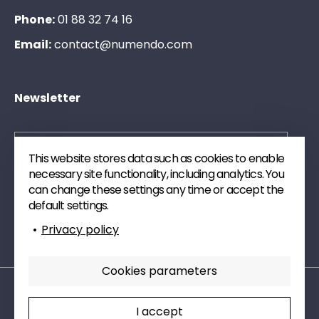
Phone:
0
1
8
8
3
2
7
4
1
6
Email:
c
o
n
t
a
c
t
@
n
u
m
e
n
d
o
.
c
o
m
Newsletter
This website stores data such as cookies to enable
necessary site functionality, including analytics. You
Send
can change these settings any time or accept the
default settings.
Subscribe to our newsletter. We will send you
Privacy policy
publications and technical watch articles on digital.
Cookies parameters
Legal mentions
Privacy policy
I accept
Cookies parameters
Charte RSE
Sectors