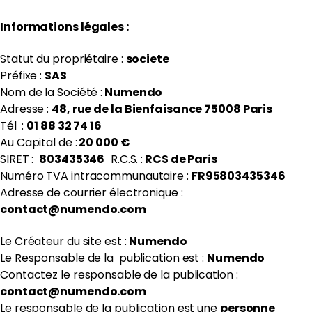
Informations légales :
EN
FR
Statut du propriétaire :
societe
Préfixe :
SAS
Nom de la Société :
Numendo
Adresse :
48, rue de la Bienfaisance 75008 Paris
Tél :
01 88 32 74 16
Au Capital de :
20 000 €
SIRET :
803435346
R.C.S. :
RCS de Paris
Numéro TVA intracommunautaire :
FR95803435346
Adresse de courrier électronique :
contact@numendo.com
Le Créateur du site est :
Numendo
Le Responsable de la publication est :
Numendo
Contactez le responsable de la publication :
contact@numendo.com
Le responsable de la publication est une
personne