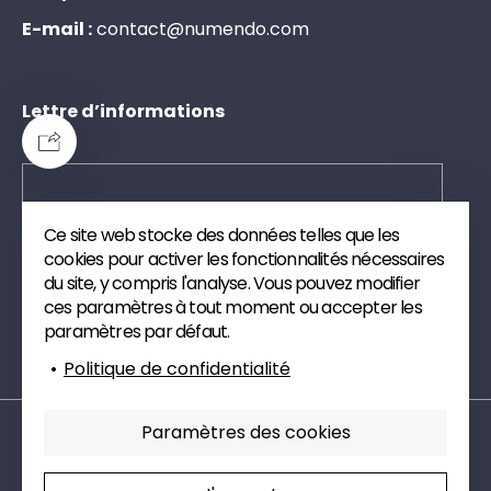
E-mail :
c
o
n
t
a
c
t
@
n
u
m
e
n
d
o
.
c
o
m
Lettre d’informations
Ce site web stocke des données telles que les
Envoyer
cookies pour activer les fonctionnalités nécessaires
du site, y compris l'analyse. Vous pouvez modifier
Inscrivez-vous à notre newsletter. Nous vous
ces paramètres à tout moment ou accepter les
enverrons des publications et des articles de veille
paramètres par défaut.
technique sur le digital.
Politique de confidentialité
Paramètres des cookies
Mentions légales
Politique de confidentialité
Paramètres cookies
Charte RSE