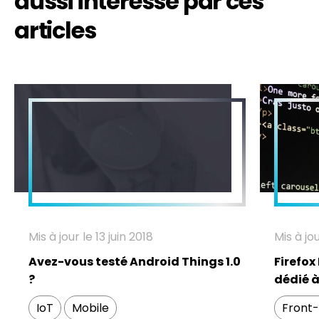
aussi intéressé par ces
articles
Mis à jour le 13 juin 2018
Mis à jou
Avez-vous testé Android Things 1.0
Firefox
?
dédié à
IoT
Mobile
Front