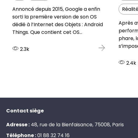
Annoncé depuis 2015, Google a enfin
Réalité
sorti la première version de son OS
Après av
dédié à l’Internet des Objets : Android
perform
Things. Que contient cet OS...
phare, l
s’impose
2.3k
2.4k
Contact siège
Adresse :
48, rue de la Bienfaisance, 75008, Paris
Téléphone :
0
1
8
8
3
2
7
4
1
6