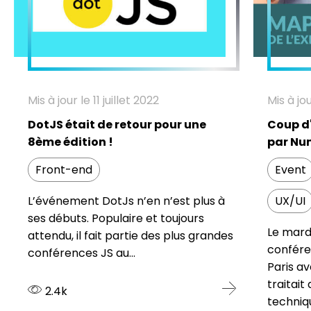
Mis à jour le 11 juillet 2022
Mis à jou
DotJS était de retour pour une
Coup d'
8ème édition !
par Num
Front-end
Event
L’événement DotJs n’en n’est plus à
UX/UI
ses débuts. Populaire et toujours
Le mardi
attendu, il fait partie des plus grandes
confére
conférences JS au...
Paris a
traitait
2.4k
techniqu