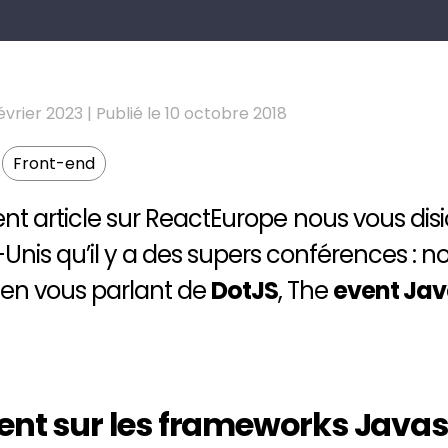
février 2023 | Publié le 10 octobre 2018
Front-end
t article sur
ReactEurope
nous vous disio
Unis qu’il y a des supers conférences : n
 en vous parlant de
DotJS
, The
event Jav
t sur les frameworks Javasc