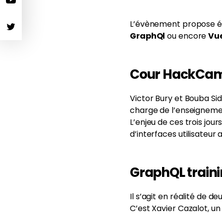
L’évènement propose ég
GraphQl
ou encore
Vu
Cour HackCamp 
Victor Bury et Bouba Si
charge de l’enseignem
L’enjeu de ces trois jour
d’interfaces utilisateur 
GraphQL trainin
Il s’agit en réalité de de
C’est Xavier Cazalot, un 