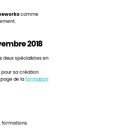
meworks
comme
nement.
vembre 2018
s deux spécialistes en
e
pour sa création
la page de la
formation
x formations.