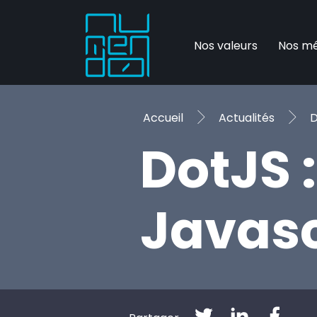
Nos valeurs
Nos mé
Accueil
Actualités
D
DotJS 
Javasc