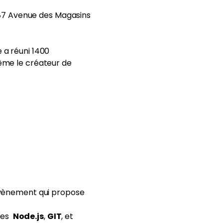
 87 Avenue des Magasins
e a réuni 1400
même le créateur de
’évènement qui propose
gies
Node.js
,
GIT
, et