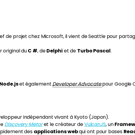
hef de projet chez Microsoft, il vient de Seattle pour parta
 original du
C #
, de
Delphi
et de
Turbo Pascal
.
Node.js
et également
Developer Advocate
pour Google C
veloppeur indépendant vivant à Kyoto (Japon).
vre
Disc
overy Metor
et le créateur de
VulcanJS
, un
Framewo
 rapidement des
applications web
qui ont pour bases
Rea