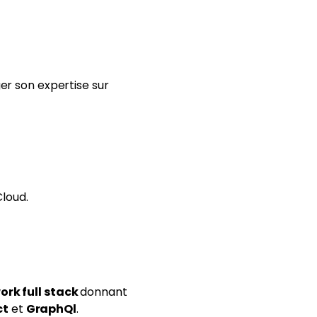
ger son expertise sur
loud.
rk full stack
donnant
ct
et
GraphQl
.