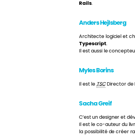
Rails
.
Anders Hejlsberg
Architecte logiciel et c
Typescript
.
Il est aussi le
concepteur
Myles Borins
Il est le
TSC
Director de
Sacha Greif
C’est un designer et dé
Il est le co-auteur du li
la possibilité de créer