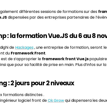
alement différentes sessions de formations sur des
fra
e.JS
dispensées par des entreprises partenaires de l’évè
: la formation Vue.JS du 6 au 8 no
ddighi de
Hackages
, une entreprise de formation, seront le
ent du
Framework Front
.
s est de s’approprier le
framework front
Vue.js
populair
ainsi que pour sa facilité de prise en main. Plus d’infos sur 
g : 2 jours pour 2 niveaux
ux formations distinctes .
ingénieur logiciel front de
Ok Grow
qui dispensera les deu