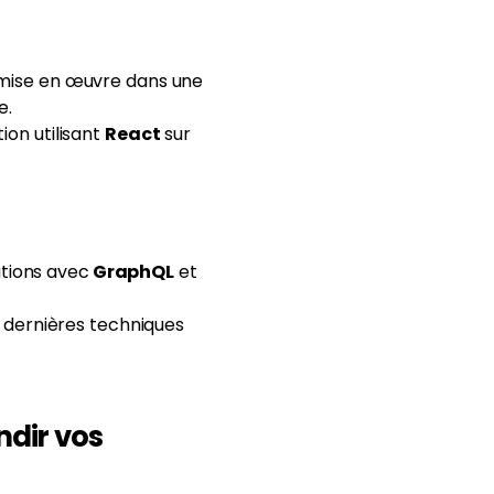
mise en œuvre dans une
e.
ion utilisant
React
sur
ations avec
GraphQL
et
 dernières techniques
ndir vos