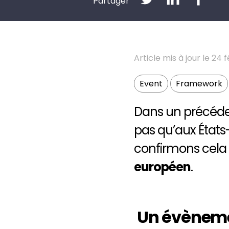
Partager
Article mis à jour le 24 
Event
Framework
Dans un précéden
pas qu’aux États-
confirmons cela
européen
.
Un évènemen