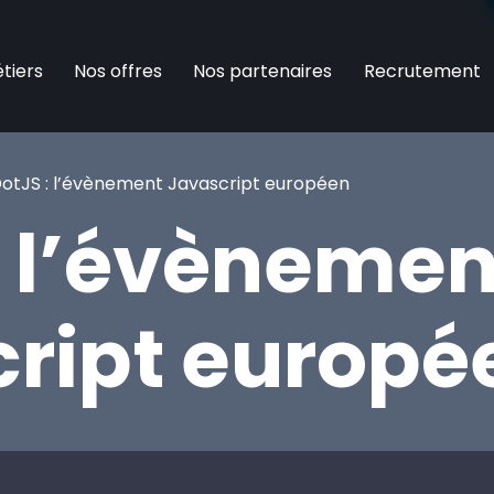
tiers
Nos offres
Nos partenaires
Recrutement
otJS : l’évènement Javascript européen
: l’évènemen
ript europé