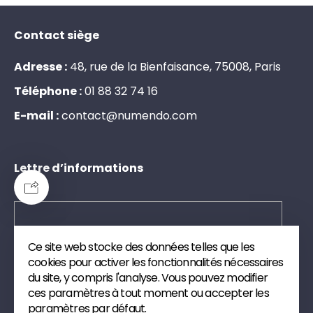
Contact siège
Adresse :
48, rue de la Bienfaisance, 75008, Paris
Téléphone :
0
1
8
8
3
2
7
4
1
6
E-mail :
c
o
n
t
a
c
t
@
n
u
m
e
n
d
o
.
c
o
m
Lettre d’informations
Ce site web stocke des données telles que les
Envoyer
cookies pour activer les fonctionnalités nécessaires
du site, y compris l'analyse. Vous pouvez modifier
Inscrivez-vous à notre newsletter. Nous vous
ces paramètres à tout moment ou accepter les
enverrons des publications et des articles de veille
paramètres par défaut.