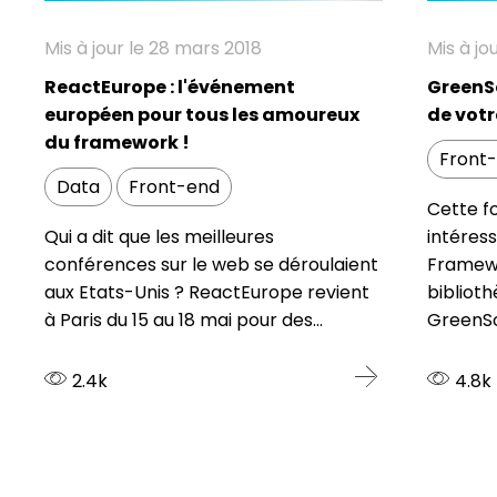
Mis à jour le 28 mars 2018
Mis à jo
ReactEurope : l'événement
GreenS
européen pour tous les amoureux
de votre
du framework !
Front
Data
Front-end
Cette fo
Qui a dit que les meilleures
intéres
conférences sur le web se déroulaient
Framewo
aux Etats-Unis ? ReactEurope revient
bibliot
à Paris du 15 au 18 mai pour des...
GreenSoc
2.4k
4.8k