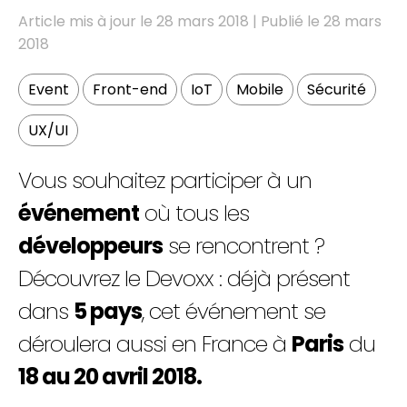
Article mis à jour le 28 mars 2018 | Publié le 28 mars
2018
Event
Front-end
IoT
Mobile
Sécurité
FR
EN
UX/UI
Vous souhaitez participer à un
événement
où tous les
développeurs
se rencontrent ?
Découvrez le Devoxx : déjà présent
dans
5 pays
, cet événement se
déroulera aussi en France à
Paris
du
18 au 20 avril 2018.