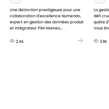
Une distinction prestigieuse pour une
La gest
collaboration d'excellence Numendo,
défi cru
expert en gestion des données produit
quête d'
et intégrateur PIM Akeneo,...
Vous ête
2.4k
3.9k