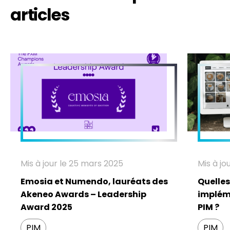
articles
Mis à jour le 25 mars 2025
Mis à jo
Emosia et Numendo, lauréats des
Quelles
Akeneo Awards – Leadership
impléme
Award 2025
PIM ?
PIM
PIM