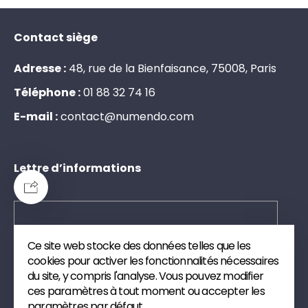
Contact siège
Adresse :
48, rue de la Bienfaisance, 75008, Paris
Téléphone :
0
1
8
8
3
2
7
4
1
6
E-mail :
c
o
n
t
a
c
t
@
n
u
m
e
n
d
o
.
c
o
m
Lettre d’informations
Ce site web stocke des données telles que les
Envoyer
cookies pour activer les fonctionnalités nécessaires
du site, y compris l'analyse. Vous pouvez modifier
Inscrivez-vous à notre newsletter. Nous vous
ces paramètres à tout moment ou accepter les
enverrons des publications et des articles de veille
paramètres par défaut.