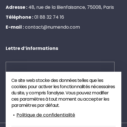
Adresse :
48, rue de la Bienfaisance, 75008, Paris
Téléphone :
0
1
8
8
3
2
7
4
1
6
E-mail :
c
o
n
t
a
c
t
@
n
u
m
e
n
d
o
.
c
o
m
Lettre d’informations
Ce site web stocke des données telles que les
Envoyer
cookies pour activer les fonctionnalités nécessaires
du site, y compris l'analyse. Vous pouvez modifier
Inscrivez-vous à notre newsletter. Nous vous
ces paramètres à tout moment ou accepter les
enverrons des publications et des articles de veille
paramètres par défaut.
technique sur le digital.
Politique de confidentialité