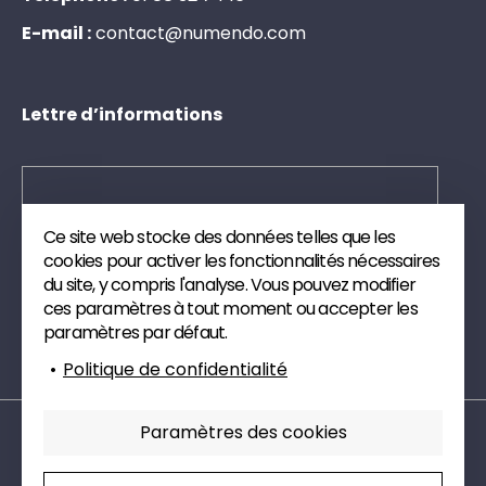
E-mail :
c
o
n
t
a
c
t
@
n
u
m
e
n
d
o
.
c
o
m
Lettre d’informations
Ce site web stocke des données telles que les
Envoyer
cookies pour activer les fonctionnalités nécessaires
du site, y compris l'analyse. Vous pouvez modifier
Inscrivez-vous à notre newsletter. Nous vous
ces paramètres à tout moment ou accepter les
enverrons des publications et des articles de veille
paramètres par défaut.
technique sur le digital.
Politique de confidentialité
Paramètres des cookies
Mentions légales
Politique de confidentialité
Paramètres cookies
Charte RSE