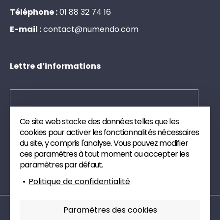
Téléphone :
0
1
8
8
3
2
7
4
1
6
E-mail :
c
o
n
t
a
c
t
@
n
u
m
e
n
d
o
.
c
o
m
Lettre d’informations
Ce site web stocke des données telles que les
Envoyer
cookies pour activer les fonctionnalités nécessaires
du site, y compris l'analyse. Vous pouvez modifier
Inscrivez-vous à notre newsletter. Nous vous
ces paramètres à tout moment ou accepter les
enverrons des publications et des articles de veille
paramètres par défaut.
technique sur le digital.
Politique de confidentialité
Paramètres des cookies
Mentions légales
Politique de confidentialité