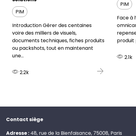
PIM
PIM
Face à l
Introduction Gérer des centaines
omnican
voire des milliers de visuels,
repenser
documents techniques, fiches produits
produit p
ou packshots, tout en maintenant
une...
2.1k
2.2k
Contact siège
Adresse :
48, rue de la Bienfaisance, 75008, Paris