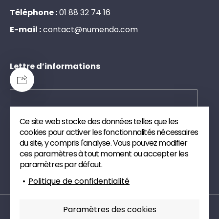
Téléphone :
0
1
8
8
3
2
7
4
1
6
E-mail :
c
o
n
t
a
c
t
@
n
u
m
e
n
d
o
.
c
o
m
Lettre d’informations
Ce site web stocke des données telles que les
Envoyer
cookies pour activer les fonctionnalités nécessaires
du site, y compris l'analyse. Vous pouvez modifier
Inscrivez-vous à notre newsletter. Nous vous
ces paramètres à tout moment ou accepter les
enverrons des publications et des articles de veille
paramètres par défaut.
technique sur le digital.
Politique de confidentialité
Paramètres des cookies
Mentions légales
Politique de confidentialité