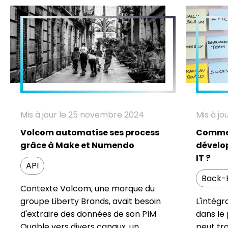
Mis à jour le 25 novembre 2024
Mis à j
Volcom automatise ses process
Commen
grâce à Make et Numendo
dévelop
IT ?
API
Back-
Contexte Volcom, une marque du
groupe Liberty Brands, avait besoin
L'intég
d'extraire des données de son PIM
dans le 
Quable vers divers canaux, un
peut tr