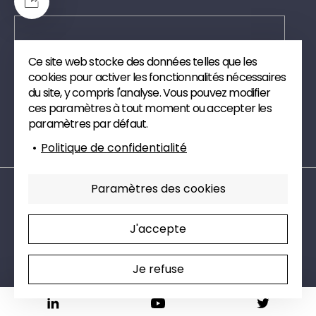
Ce site web stocke des données telles que les
Envoyer
cookies pour activer les fonctionnalités nécessaires
du site, y compris l'analyse. Vous pouvez modifier
Inscrivez-vous à notre newsletter. Nous vous
ces paramètres à tout moment ou accepter les
enverrons des publications et des articles de veille
paramètres par défaut.
technique sur le digital.
Politique de confidentialité
Paramètres des cookies
Mentions légales
Politique de confidentialité
Paramètres cookies
Charte RSE
J'accepte
Secteurs d’activité
Je refuse