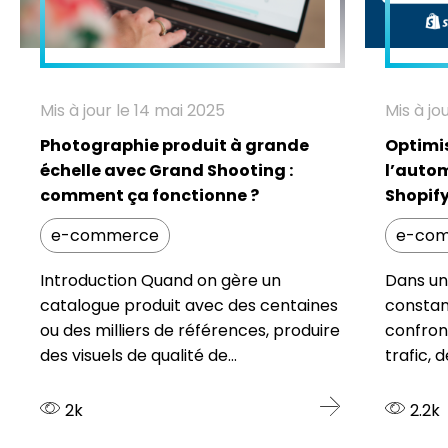
Mis à jour le 14 mai 2025
Mis à jo
Photographie produit à grande
Optimi
échelle avec Grand Shooting :
l’autom
comment ça fonctionne ?
Shopify
e-commerce
e-co
Introduction Quand on gère un
Dans un
catalogue produit avec des centaines
constant
ou des milliers de références, produire
confron
des visuels de qualité de...
trafic, 
2k
2.2k