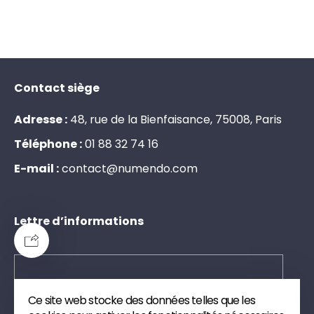
Contact siège
Adresse :
48, rue de la Bienfaisance, 75008, Paris
Téléphone :
0
1
8
8
3
2
7
4
1
6
E-mail :
c
o
n
t
a
c
t
@
n
u
m
e
n
d
o
.
c
o
m
Lettre d’informations
Ce site web stocke des données telles que les
Envoyer